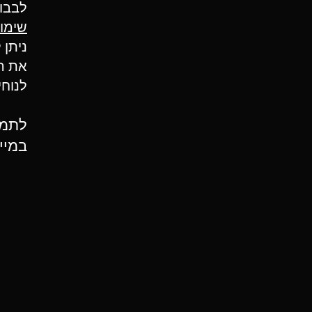
לבבות, כאשר 5 ל
שימו 
ניתן 
את הדי
לנוח
במיי