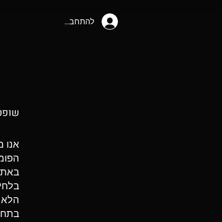
להתחברות
שופ
ט
אנו מ
הפומב
באתר
בלחיצ
הלאה
בתחתי